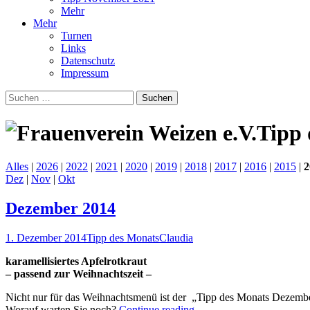
Mehr
Mehr
Turnen
Links
Datenschutz
Impressum
Suchen
nach:
Tipp 
Alles
|
2026
|
2022
|
2021
|
2020
|
2019
|
2018
|
2017
|
2016
|
2015
|
2
Dez
|
Nov
|
Okt
Dezember 2014
1. Dezember 2014
Tipp des Monats
Claudia
karamellisiertes Apfelrotkraut
– passend zur Weihnachtszeit –
Nicht nur für das Weihnachtsmenü ist der „Tipp des Monats Dezember
Worauf warten Sie noch?
Continue reading
→