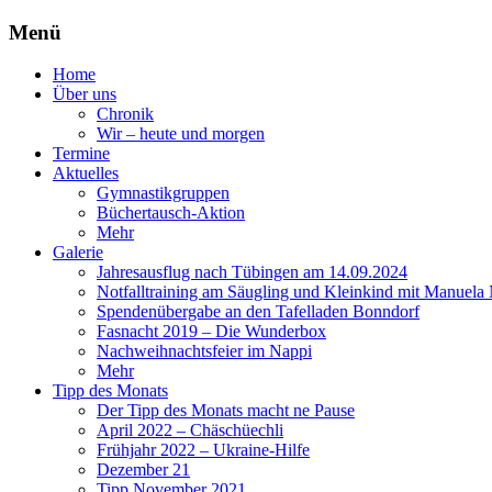
Menü
Zum
Home
Inhalt
Über uns
springen
Chronik
Wir – heute und morgen
Termine
Aktuelles
Gymnastikgruppen
Büchertausch-Aktion
Mehr
Galerie
Jahresausflug nach Tübingen am 14.09.2024
Notfalltraining am Säugling und Kleinkind mit Manuela
Spendenübergabe an den Tafelladen Bonndorf
Fasnacht 2019 – Die Wunderbox
Nachweihnachtsfeier im Nappi
Mehr
Tipp des Monats
Der Tipp des Monats macht ne Pause
April 2022 – Chäschüechli
Frühjahr 2022 – Ukraine-Hilfe
Dezember 21
Tipp November 2021