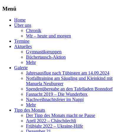
Menü
Zum
Home
Inhalt
Über uns
springen
Chronik
Wir – heute und morgen
Termine
Aktuelles
Gymnastikgruppen
Büchertausch-Aktion
Mehr
Galerie
Jahresausflug nach Tübingen am 14.09.2024
Notfalltraining am Säugling und Kleinkind mit
Manuela Neuburger
Spendenübergabe an den Tafelladen Bonndorf
Fasnacht 2019 – Die Wunderbox
Nachweihnachtsfeier im Nappi
Mehr
Tipp des Monats
Der Tipp des Monats macht ne Pause
April 2022 – Chäschüechli
Frühjahr 2022 – Ukraine-Hilfe
Dezember 21