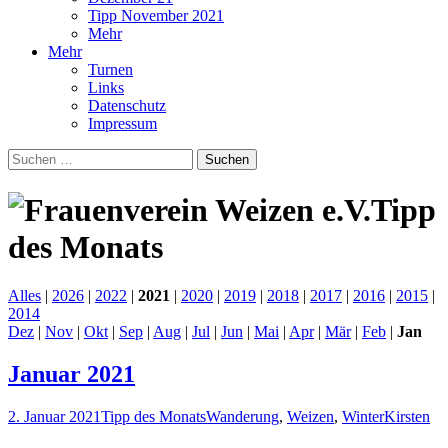
Tipp November 2021
Mehr
Mehr
Turnen
Links
Datenschutz
Impressum
Suchen
nach:
Tipp
des Monats
Alles
|
2026
|
2022
|
2021
|
2020
|
2019
|
2018
|
2017
|
2016
|
2015
|
2014
Dez
|
Nov
|
Okt
|
Sep
|
Aug
|
Jul
|
Jun
|
Mai
|
Apr
|
Mär
|
Feb
|
Jan
Januar 2021
2. Januar 2021
Tipp des Monats
Wanderung
,
Weizen
,
Winter
Kirsten