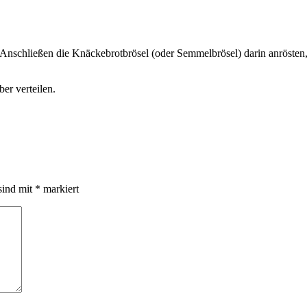
. Anschließen die Knäckebrotbrösel (oder Semmelbrösel) darin anröste
er verteilen.
sind mit
*
markiert