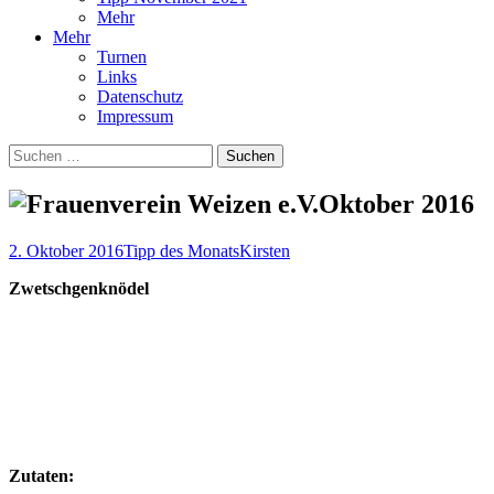
Mehr
Mehr
Turnen
Links
Datenschutz
Impressum
Suchen
nach:
Oktober 2016
2. Oktober 2016
Tipp des Monats
Kirsten
Zwetschgenknödel
Zutaten: