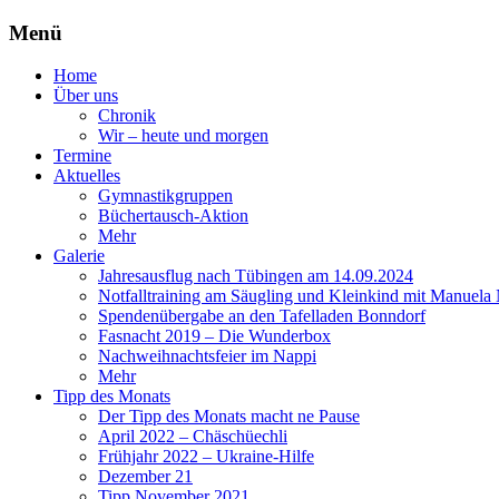
Menü
Zum
Home
Inhalt
Über uns
springen
Chronik
Wir – heute und morgen
Termine
Aktuelles
Gymnastikgruppen
Büchertausch-Aktion
Mehr
Galerie
Jahresausflug nach Tübingen am 14.09.2024
Notfalltraining am Säugling und Kleinkind mit Manuela
Spendenübergabe an den Tafelladen Bonndorf
Fasnacht 2019 – Die Wunderbox
Nachweihnachtsfeier im Nappi
Mehr
Tipp des Monats
Der Tipp des Monats macht ne Pause
April 2022 – Chäschüechli
Frühjahr 2022 – Ukraine-Hilfe
Dezember 21
Tipp November 2021