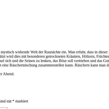
ie mystisch wirkende Welt der Raunächte ein. Man erfuhr, dass in dies
rstützt wird dies mit besonderen getrockneten Kräutren, Hölzern, Früch
uf sich und die Seinen zu lenken, das Böse soll vertrieben und das Gu
st eine Räuchermischung zusammenstellen kann. Räuchern kann man das 
er Abend.
sind mit
*
markiert