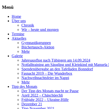
Menü
Zum
Home
Inhalt
Über uns
springen
Chronik
Wir – heute und morgen
Termine
Aktuelles
Gymnastikgruppen
Büchertausch-Aktion
Mehr
Galerie
Jahresausflug nach Tübingen am 14.09.2024
Notfalltraining am Säugling und Kleinkind mit Manuela
Spendenübergabe an den Tafelladen Bonndorf
Fasnacht 2019 – Die Wunderbox
Nachweihnachtsfeier im Nappi
Mehr
Tipp des Monats
Der Tipp des Monats macht ne Pause
April 2022 – Chäschüechli
Frühjahr 2022 – Ukraine-Hilfe
Dezember 21
Tipp November 2021