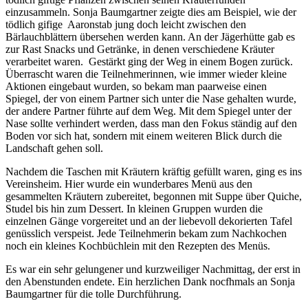
einzusammeln. Sonja Baumgartner zeigte dies am Beispiel, wie der
tödlich gifige Aaronstab jung doch leicht zwischen den
Bärlauchblättern übersehen werden kann. An der Jägerhütte gab es
zur Rast Snacks und Getränke, in denen verschiedene Kräuter
verarbeitet waren. Gestärkt ging der Weg in einem Bogen zurück.
Überrascht waren die Teilnehmerinnen, wie immer wieder kleine
Aktionen eingebaut wurden, so bekam man paarweise einen
Spiegel, der von einem Partner sich unter die Nase gehalten wurde,
der andere Partner führte auf dem Weg. Mit dem Spiegel unter der
Nase sollte verhindert werden, dass man den Fokus ständig auf den
Boden vor sich hat, sondern mit einem weiteren Blick durch die
Landschaft gehen soll.
Nachdem die Taschen mit Kräutern kräftig gefüllt waren, ging es ins
Vereinsheim. Hier wurde ein wunderbares Menü aus den
gesammelten Kräutern zubereitet, begonnen mit Suppe über Quiche,
Studel bis hin zum Dessert. In kleinen Gruppen wurden die
einzelnen Gänge vorgereitet und an der liebevoll dekorierten Tafel
genüsslich verspeist. Jede Teilnehmerin bekam zum Nachkochen
noch ein kleines Kochbüchlein mit den Rezepten des Menüs.
Es war ein sehr gelungener und kurzweiliger Nachmittag, der erst in
den Abenstunden endete. Ein herzlichen Dank nocfhmals an Sonja
Baumgartner für die tolle Durchführung.