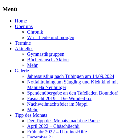
Menü
Zum
Home
Inhalt
Über uns
springen
Chronik
Wir – heute und morgen
Termine
Aktuelles
Gymnastikgruppen
Büchertausch-Aktion
Mehr
Galerie
Jahresausflug nach Tübingen am 14.09.2024
Notfalltraining am Säugling und Kleinkind mit
Manuela Neuburger
Spendenübergabe an den Tafelladen Bonndorf
Fasnacht 2019 – Die Wunderbox
Nachweihnachtsfeier im Nappi
Mehr
Tipp des Monats
Der Tipp des Monats macht ne Pause
April 2022 – Chäschüechli
Frühjahr 2022 – Ukraine-Hilfe
Dezember 21