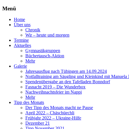
Menü
Zum
Home
Inhalt
Über uns
springen
Chronik
Wir – heute und morgen
Termine
Aktuelles
Gymnastikgruppen
Büchertausch-Aktion
Mehr
Galerie
Jahresausflug nach Tübingen am 14.09.2024
Notfalltraining am Säugling und Kleinkind mit Manuela
Spendenübergabe an den Tafelladen Bonndorf
Fasnacht 2019 – Die Wunderbox
Nachweihnachtsfeier im Nappi
Mehr
Tipp des Monats
Der Tipp des Monats macht ne Pause
April 2022 – Chäschüechli
Frühjahr 2022 – Ukraine-Hilfe
Dezember 21
Tipp November 2021