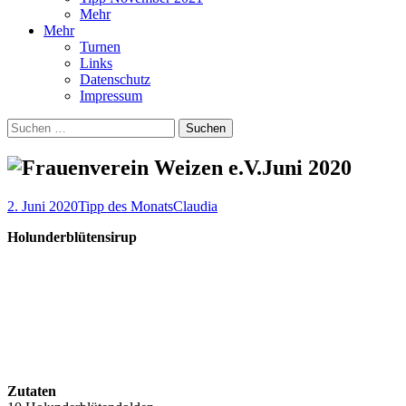
Mehr
Mehr
Turnen
Links
Datenschutz
Impressum
Suchen
nach:
Juni 2020
2. Juni 2020
Tipp des Monats
Claudia
Holunderblütensirup
Zutaten