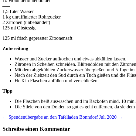
10 Holunderblütendolden
—–
1,5 Liter Wasser
1 kg unraffinierter Rohrzucker
2 Zitronen (unbehandelt)
125 ml Obstessig
125 ml frisch gepresster Zitronensaft
Zubereitung
Wasser und Zucker aufkochen und etwas abkühlen lassen.
Zitronen in Scheiben schneiden. Blütendolden mit den Zitronen
Mit dem abgekühlten Zuckerwasser übergießen und 5 Tage im K
Nach der Ziehzeit den Sud durch ein Tuch gießen und die Flüs
Heiß in Flaschen abfüllen und verschließen.
Tipp
Die Flaschen heiß auswaschen und im Backofen mind. 10 min. 
Die Stiele von den Dolden so gut es geht entfernen, da sie dem
Beitragsnavigation
←
Spendenübergabe an den Tafelladen Bonndorf
Juli 2020
→
Schreibe einen Kommentar